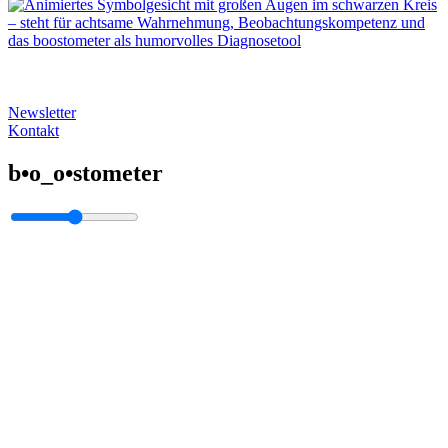
Newsletter
Kontakt
b•o_o•stometer