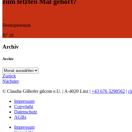
zum letzten Mal gehört?
Denkspielraum
N° 16
Archiv
Archiv
Archiv
Zurück
Nächster
© Claudia Gilhofer gilcom e.U.
| A-4020 Linz |
+43 676 3298562
|
c
Impressum
Copyright
Datenschutz
AGBs
Impressum