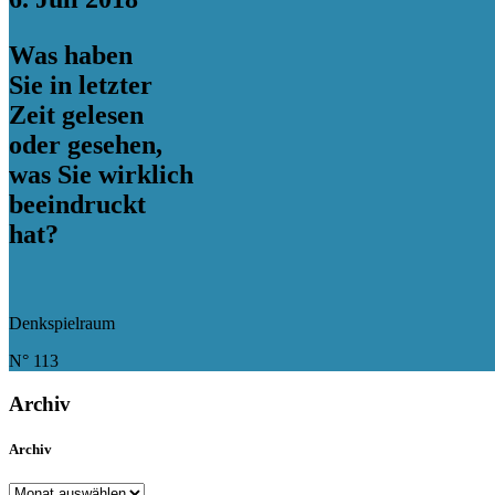
Was haben
Sie in letzter
Zeit gelesen
oder gesehen,
was Sie wirklich
beeindruckt
hat?
Denkspielraum
N° 113
Archiv
Archiv
Archiv