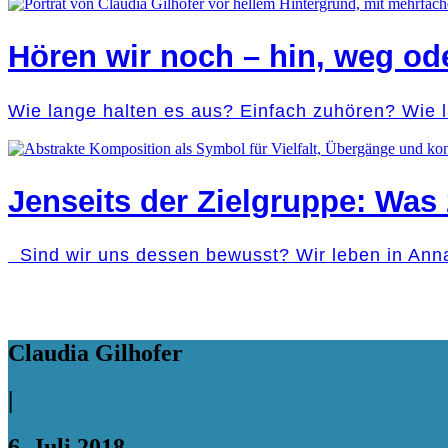
Hören wir noch – hin, weg od
Wie lange halten es aus? Einfach zuhören? Wie 
Jenseits der Zielgruppe: Was 
Sind wir uns dessen bewusst? Wir leben in Ann
Claudia Gilhofer
|
6. Juli 2018