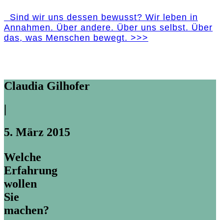
Sind wir uns dessen bewusst? Wir leben in
Annahmen. Über andere. Über uns selbst. Über
das, was Menschen bewegt. >>>
Claudia Gilhofer
|
5. März 2015
Welche
Erfahrung
wollen
Sie
machen?