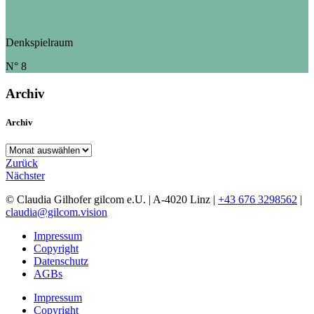
Denkspielraum
N° 8
Archiv
Archiv
Archiv
Zurück
Nächster
© Claudia Gilhofer gilcom e.U.
| A-4020 Linz |
+43 676 3298562
|
claudia@gilcom.vision
Impressum
Copyright
Datenschutz
AGBs
Impressum
Copyright