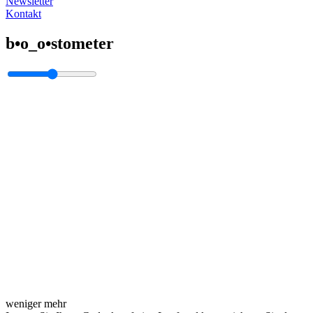
Newsletter
Kontakt
b•o_o•stometer
weniger
mehr