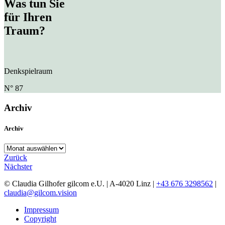
Was tun Sie
für Ihren
Traum?
Denkspielraum
N° 87
Archiv
Archiv
Archiv
Zurück
Nächster
© Claudia Gilhofer gilcom e.U.
| A-4020 Linz |
+43 676 3298562
|
claudia@gilcom.vision
Impressum
Copyright