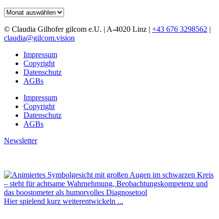
Archiv
© Claudia Gilhofer gilcom e.U.
| A-4020 Linz |
+43 676 3298562
|
claudia@gilcom.vision
Impressum
Copyright
Datenschutz
AGBs
Impressum
Copyright
Datenschutz
AGBs
Newsletter
Hier spielend kurz weiterentwickeln ...