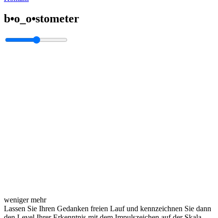
b•o_o•stometer
weniger
mehr
Lassen Sie Ihren Gedanken freien Lauf und kennzeichnen Sie dann
den Level Ihrer Erkenntnis mit dem Impulszeichen auf der Skala.