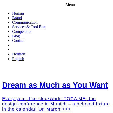
Menu
Human
Brand
Communication
Services & Tool Box
Competence
Blog
Contact
Deutsch
English
Dream as Much as You Want
Every year, like clockwork: TOCA ME, the
design conference in Munich – a beloved fixture
in the calendar. On March >>>