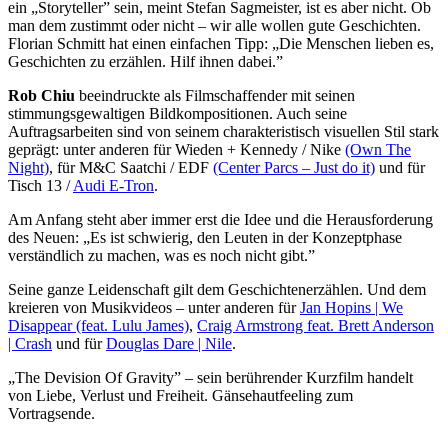
ein „Storyteller” sein, meint Stefan Sagmeister, ist es aber nicht. Ob
man dem zustimmt oder nicht – wir alle wollen gute Geschichten.
Florian Schmitt hat einen einfachen Tipp: „Die Menschen lieben es,
Geschichten zu erzählen. Hilf ihnen dabei.”
Rob Chiu
beeindruckte als Filmschaffender mit seinen
stimmungsgewaltigen Bildkompositionen. Auch seine
Auftragsarbeiten sind von seinem charakteristisch visuellen Stil stark
geprägt: unter anderen für Wieden + Kennedy / Nike
(Own The
Night)
, für M&C Saatchi / EDF
(Center Parcs – Just do it)
und für
Tisch 13 /
Audi E-Tron
.
Am Anfang steht aber immer erst die Idee und die Herausforderung
des Neuen: „Es ist schwierig, den Leuten in der Konzeptphase
verständlich zu machen, was es noch nicht gibt.”
Seine ganze Leidenschaft gilt dem Geschichtenerzählen. Und dem
kreieren von Musikvideos – unter anderen für
Jan Hopins | We
Disappear (feat. Lulu James)
,
Craig Armstrong feat. Brett Anderson
| Crash
und für
Douglas Dare | Nile
.
„The Devision Of Gravity” – sein berührender Kurzfilm handelt
von Liebe, Verlust und Freiheit. Gänsehautfeeling zum
Vortragsende.