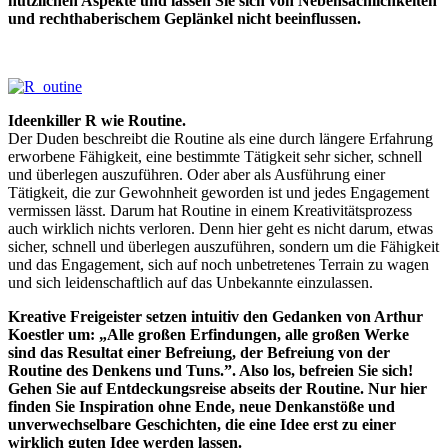
nützlichen Aspekte und lassen Sie sich von Nebensächlichkeiten
und rechthaberischem Geplänkel nicht beeinflussen.
Ideenkiller R wie Routine.
Der Duden beschreibt die Routine als eine durch längere Erfahrung
erworbene Fähigkeit, eine bestimmte Tätigkeit sehr sicher, schnell
und überlegen auszuführen. Oder aber als Ausführung einer
Tätigkeit, die zur Gewohnheit geworden ist und jedes Engagement
vermissen lässt. Darum hat Routine in einem Kreativitätsprozess
auch wirklich nichts verloren. Denn hier geht es nicht darum, etwas
sicher, schnell und überlegen auszuführen, sondern um die Fähigkeit
und das Engagement, sich auf noch unbetretenes Terrain zu wagen
und sich leidenschaftlich auf das Unbekannte einzulassen.
Kreative Freigeister setzen intuitiv den Gedanken von Arthur
Koestler um: „Alle großen Erfindungen, alle großen Werke
sind das Resultat einer Befreiung, der Befreiung von der
Routine des Denkens und Tuns.”. Also los, befreien Sie sich!
Gehen Sie auf Entdeckungsreise abseits der Routine. Nur hier
finden Sie Inspiration ohne Ende, neue Denkanstöße und
unverwechselbare Geschichten, die eine Idee erst zu einer
wirklich guten Idee werden lassen.