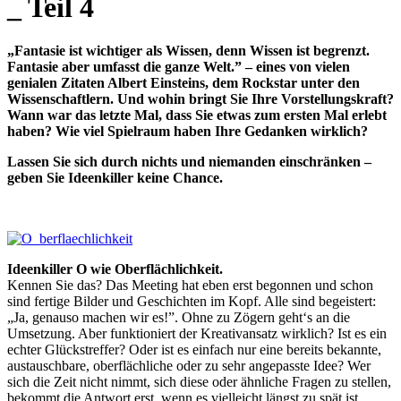
_ Teil 4
„Fantasie ist wichtiger als Wissen, denn Wissen ist begrenzt.
Fantasie aber umfasst die ganze Welt.” – eines von vielen
genialen Zitaten Albert Einsteins, dem Rockstar unter den
Wissenschaftlern. Und wohin bringt Sie Ihre Vorstellungskraft?
Wann war das letzte Mal, dass Sie etwas zum ersten Mal erlebt
haben? Wie viel Spielraum haben Ihre Gedanken wirklich?
Lassen Sie sich durch nichts und niemanden einschränken –
geben Sie Ideenkiller keine Chance.
Ideenkiller O wie Oberflächlichkeit.
Kennen Sie das? Das Meeting hat eben erst begonnen und schon
sind fertige Bilder und Geschichten im Kopf. Alle sind begeistert:
„Ja, genauso machen wir es!”. Ohne zu Zögern geht‘s an die
Umsetzung. Aber funktioniert der Kreativansatz wirklich? Ist es ein
echter Glückstreffer? Oder ist es einfach nur eine bereits bekannte,
austauschbare, oberflächliche oder zu sehr angepasste Idee? Wer
sich die Zeit nicht nimmt, sich diese oder ähnliche Fragen zu stellen,
bekommt die Antwort erst, wenn es vielleicht längst zu spät ist.