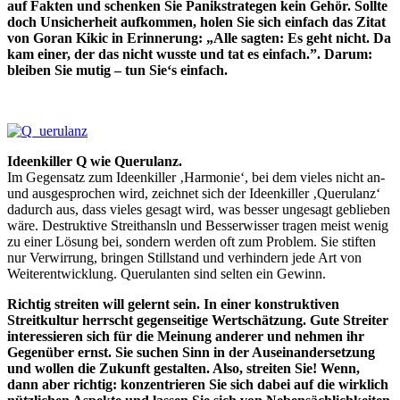
auf Fakten und schenken Sie Panikstrategen kein Gehör. Sollte
doch Unsicherheit aufkommen, holen Sie sich einfach das Zitat
von Goran Kikic in Erinnerung: „Alle sagten: Es geht nicht. Da
kam einer, der das nicht wusste und tat es einfach.”. Darum:
bleiben Sie mutig – tun Sie‘s einfach.
Ideenkiller Q wie Querulanz.
Im Gegensatz zum Ideenkiller ‚Harmonie‘, bei dem vieles nicht an-
und ausgesprochen wird, zeichnet sich der Ideenkiller ‚Querulanz‘
dadurch aus, dass vieles gesagt wird, was besser ungesagt geblieben
wäre. Destruktive Streithansln und Besserwisser tragen meist wenig
zu einer Lösung bei, sondern werden oft zum Problem. Sie stiften
nur Verwirrung, bringen Stillstand und verhindern jede Art von
Weiterentwicklung. Querulanten sind selten ein Gewinn.
Richtig streiten will gelernt sein. In einer konstruktiven
Streitkultur herrscht gegenseitige Wertschätzung. Gute Streiter
interessieren sich für die Meinung anderer und nehmen ihr
Gegenüber ernst. Sie suchen Sinn in der Auseinandersetzung
und wollen die Zukunft gestalten. Also, streiten Sie! Wenn,
dann aber richtig: konzentrieren Sie sich dabei auf die wirklich