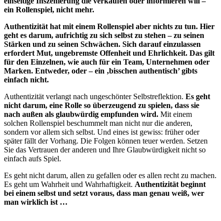
einseitige Inszenierung die verkaufen oder informieren will –
ein Rollenspiel, nicht mehr.
Authentizität hat mit einem Rollenspiel aber nichts zu tun. Hier
geht es darum, aufrichtig zu sich selbst zu stehen – zu seinen
Stärken und zu seinen Schwächen. Sich darauf einzulassen
erfordert Mut, ungebremste Offenheit und Ehrlichkeit. Das gilt
für den Einzelnen, wie auch für ein Team, Unternehmen oder
Marken. Entweder, oder – ein ‚bisschen authentisch’ gibts
einfach nicht.
Authentizität verlangt nach ungeschönter Selbstreflektion.
Es geht
nicht darum, eine Rolle so überzeugend zu spielen, dass sie
nach außen als glaubwürdig empfunden wird.
Mit einem
solchen Rollenspiel beschummelt man nicht nur die anderen,
sondern vor allem sich selbst. Und eines ist gewiss: früher oder
später fällt der Vorhang. Die Folgen können teuer werden. Setzen
Sie das Vertrauen der anderen und Ihre Glaubwürdigkeit nicht so
einfach aufs Spiel.
Es geht nicht darum, allen zu gefallen oder es allen recht zu machen.
Es geht um Wahrheit und Wahrhaftigkeit.
Authentizität beginnt
bei einem selbst und setzt voraus, dass man genau weiß, wer
man wirklich ist …