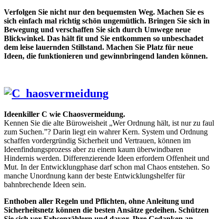
Verfolgen Sie nicht nur den bequemsten Weg. Machen Sie es
sich einfach mal richtig schön ungemütlich. Bringen Sie sich in
Bewegung und verschaffen Sie sich durch Umwege neue
Blickwinkel. Das hält fit und Sie entkommen so unbeschadet
dem leise lauernden Stillstand. Machen Sie Platz für neue
Ideen, die funktionieren und gewinnbringend landen können.
Ideenkiller C wie Chaosvermeidung.
Kennen Sie die alte Büroweisheit „Wer Ordnung hält, ist nur zu faul
zum Suchen.”? Darin liegt ein wahrer Kern. System und Ordnung
schaffen vordergründig Sicherheit und Vertrauen, können im
Ideenfindungsprozess aber zu einem kaum überwindbaren
Hindernis werden. Differenzierende Ideen erfordern Offenheit und
Mut. In der Entwicklungphase darf schon mal Chaos entstehen. So
manche Unordnung kann der beste Entwicklungshelfer für
bahnbrechende Ideen sein.
Enthoben aller Regeln und Pflichten, ohne Anleitung und
Sicherheitsnetz können die besten Ansätze gedeihen. Schützen
Sie sich vor Erbsenzählern und davor, Ihre Gedanken an