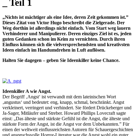
_ Teil 1
„Nichts ist mächtiger als eine Idee, deren Zeit gekommen ist.”
Dieses Zitat von Victor Hugo beschreibt die Zielgerade. Der
Weg dorthin ist allerdings nicht einfach. Vom Start weg lauern
Verhinderer und Manipulierer. Deren einziges Ziel ist es, jeden
guten Gedanken schon im Keim zu vernichten. Durch ihren
Einfluss können sich die vielversprechendsten und kreativsten
Ideen einfach im Handumdrehen in Luft auflösen.
Halten Sie dagegen – geben Sie Ideenkiller keine Chance.
Ideenkiller A wie Angst.
Der Begriff ‚Angst‘ ist verwandt mit dem lateinischen Wort
‚angustus‘ und bedeutet: eng, knapp, schmal, beschränkt. Angst
verkleinert, verringert und verhindert. Sie fördert Drückeberger und
Ja-Sager, Mitläufer und Streber. Howard Phillips Lovecraft sagte
einst: „Das älteste und stärkste Gefühl ist die Angst, die älteste und
stärkste Form der Angst, ist die Angst vor dem Unbekannten.” Für
einen der weltweit einflussreichsten Autoren für Schauergeschichten
und anspruchsvolle Horror-Literatur war die Angst wohl ein guter