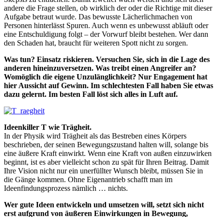
andere die Frage stellen, ob wirklich der oder die Richtige mit dieser
Aufgabe betraut wurde. Das bewusste Lächerlichmachen von
Personen hinterlässt Spuren. Auch wenn es unbewusst abläuft oder
eine Entschuldigung folgt – der Vorwurf bleibt bestehen. Wer dann
den Schaden hat, braucht für weiteren Spott nicht zu sorgen.
Was tun? Einsatz riskieren. Versuchen Sie, sich in die Lage des
anderen hineinzuversetzen. Was treibt einen Angreifer an?
Womöglich die eigene Unzulänglichkeit? Nur Engagement hat
hier Aussicht auf Gewinn. Im schlechtesten Fall haben Sie etwas
dazu gelernt. Im besten Fall löst sich alles in Luft auf.
Ideenkiller T wie Trägheit.
In der Physik wird Trägheit als das Bestreben eines Körpers
beschrieben, der seinen Bewegungszustand halten will, solange bis
eine äußere Kraft einwirkt. Wenn eine Kraft von außen einzuwirken
beginnt, ist es aber vielleicht schon zu spät für Ihren Beitrag. Damit
Ihre Vision nicht nur ein unerfüllter Wunsch bleibt, müssen Sie in
die Gänge kommen. Ohne Eigenantrieb schafft man im
Ideenfindungsprozess nämlich … nichts.
Wer gute Ideen entwickeln und umsetzen will, setzt sich nicht
erst aufgrund von äußeren Einwirkungen in Bewegung,