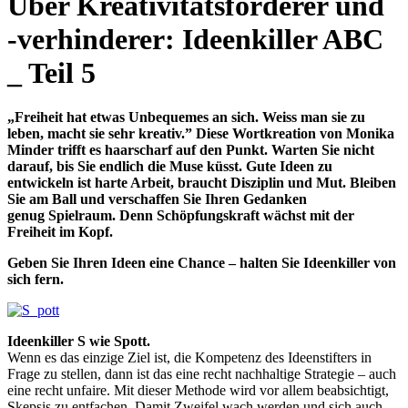
Über Kreativitätsförderer und
-verhinderer: Ideenkiller ABC
_ Teil 5
„Freiheit hat etwas Unbequemes an sich. Weiss man sie zu
leben, macht sie sehr kreativ.” Diese Wortkreation von Monika
Minder trifft es haarscharf auf den Punkt. Warten Sie nicht
darauf, bis Sie endlich die Muse küsst. Gute Ideen zu
entwickeln ist harte Arbeit, braucht Disziplin und Mut.
Bleiben
Sie am Ball und verschaffen Sie Ihren Gedanken
genug Spielraum. Denn
Schöpfungskraft wächst mit der
Freiheit im Kopf.
Geben Sie Ihren Ideen eine Chance – halten Sie Ideenkiller von
sich fern.
Ideenkiller S wie Spott.
Wenn es das einzige Ziel ist, die Kompetenz des Ideenstifters in
Frage zu stellen, dann ist das eine recht nachhaltige Strategie – auch
eine recht unfaire. Mit dieser Methode wird vor allem beabsichtigt,
Skepsis zu entfachen. Damit Zweifel wach werden und sich auch